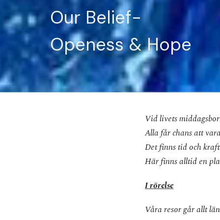
Our Belief-
Openess & Hope
Vid livets middagsbord
Alla får chans att vara
Det finns tid och kraf
Här finns alltid en pla
I rörelse
Våra resor går allt län