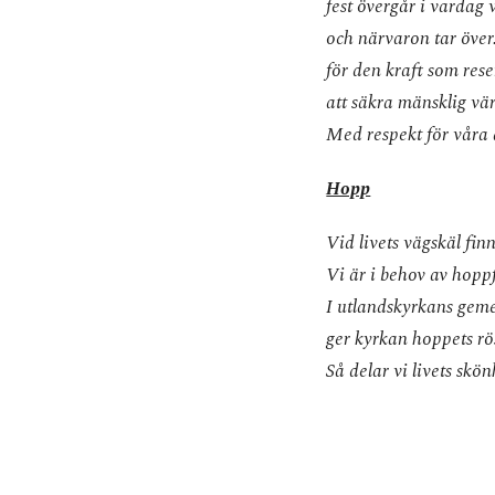
fest övergår i vardag 
och närvaron tar över.
för den kraft som res
att säkra mänsklig vä
Med respekt för våra am
Hopp
Vid livets vägskäl fi
Vi är i behov av hoppf
I utlandskyrkans geme
ger kyrkan hoppets rö
Så delar vi livets skö
gör vi skillnad.
Tillsammans skapar vi