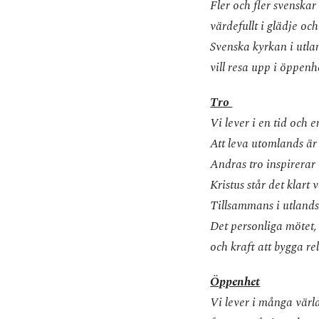
Fler och fler svensk
värdefullt i glädje och
Svenska kyrkan i utlan
vill resa upp i öppen
Tro
Vi lever i en tid och 
Att leva utomlands är
Andras tro inspirerar 
Kristus står det klart
Tillsammans i utlands
Det personliga mötet, 
och kraft att bygga re
Öppenhet
Vi lever i många värld