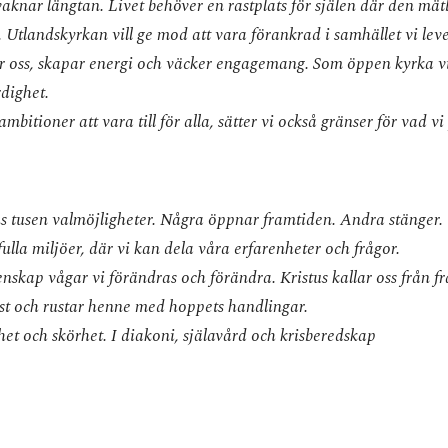
vaknar längtan. Livet behöver en rastplats för själen där den mä
 Utlandskyrkan vill ge mod att vara förankrad i samhället vi lever
er oss, skapar energi och väcker engagemang. Som öppen kyrka vill
rdighet.
bitioner att vara till för alla, sätter vi också gränser för vad vi 
nns tusen valmöjligheter. Några öppnar framtiden. Andra stänger.
ulla miljöer, där vi kan dela våra erfarenheter och frågor.
nskap vågar vi förändras och förändra. Kristus kallar oss från f
st och rustar henne med hoppets handlingar.
nhet och skörhet. I diakoni, själavård och krisberedskap
 en hoppfull framtid.