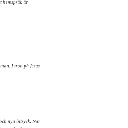
tt hemspråk är
mman. I tron på Jesus
 och nya intryck. När