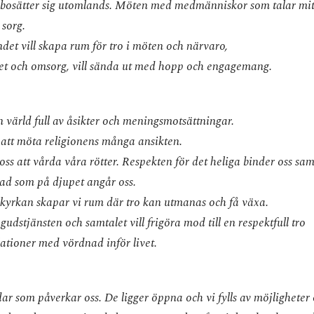
ar bosätter sig utomlands. Möten med medmänniskor som talar mi
 sorg.
det vill skapa rum för tro i möten och närvaro,
het och omsorg, vill sända ut med hopp och engagemang.
en värld full av åsikter och meningsmotsättningar.
 att möta religionens många ansikten.
oss att vårda våra rötter. Respekten för det heliga binder oss sa
 vad som på djupet angår oss.
kyrkan skapar vi rum där tro kan utmanas och få växa.
gudstjänsten och samtalet vill frigöra mod till en respektfull tro
lationer med vördnad inför livet.
ar som påverkar oss. De ligger öppna och vi fylls av möjligheter