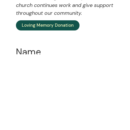
church continues work and give support
throughout our community.
Loving Memory Donation
Name
Date
In Loving Memory of
Celebration of Life
Date:
Time:
Location:
For all attendees RSVP is required:
Please confirm your attendance by clicking