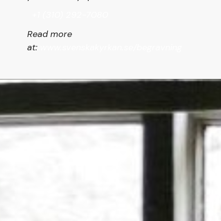
+1 (310) 292-7080
Read more
at:
www.svenskakyrkan.se/begravning