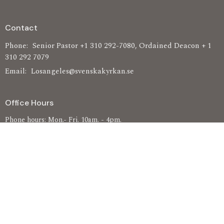
Contact
Phone:
Senior Pastor +1 310 292-7080, Ordained Deacon + 1
310 292 7079
Email
:
Losangeles@svenskakyrkan.se
Office Hours
Phone hours: Mon.- Fri. 10am. - 4pm.
Visiting hours: See our calendar
Church of Sweden, Los Angeles
Nonprofit Religious Corporation
Administration +1 424 342 4360