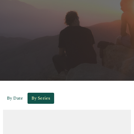
By Date
By Series